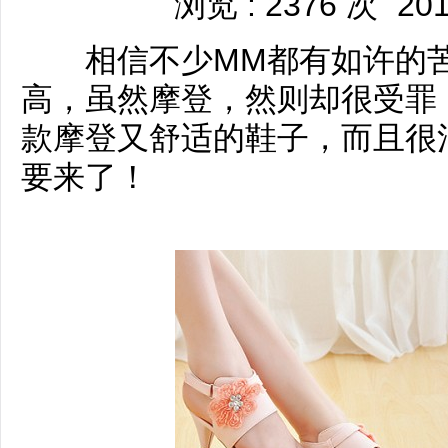
浏览 : 2376 次
201
相信不少MM都有如许的苦
高，虽然摩登，然则却很受罪
款摩登又舒适的鞋子，而且很
要来了！