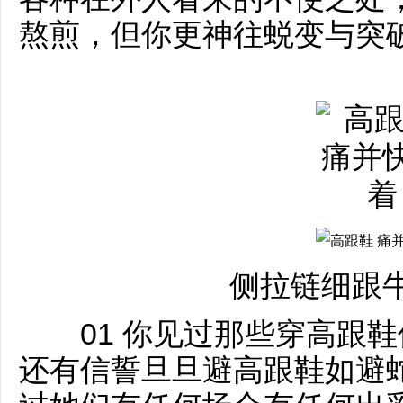
熬煎，但你更神往蜕变与突
侧拉链细跟
01 你见过那些穿高跟鞋
还有信誓旦旦避高跟鞋如避