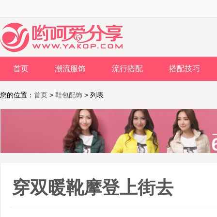
首页
潮流服饰
流行搭配
搭配技巧
您的位置：
首页
>
鞋包配饰
> 列表
穿双暖靴摩登上街去