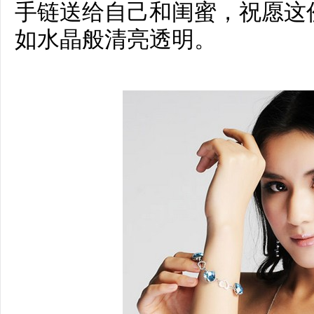
手链送给自己和闺蜜，祝愿这
如水晶般清亮透明。