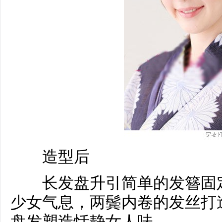
造型后
长发盘升引简单的发簪固定
少女气息，两鬓内卷的发丝打
盘发塑造恬静女人味。