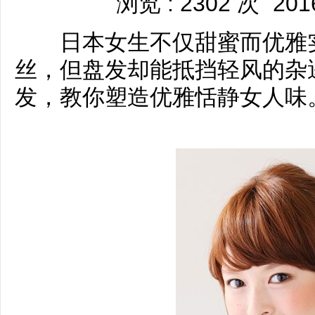
浏览 : 2302 次
201
日本女生不仅甜蜜而优雅实
丝，但盘发却能抵挡轻风的杂
发，教你塑造优雅恬静女人味