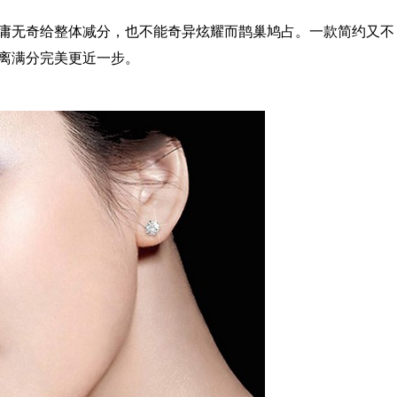
无奇给整体减分，也不能奇异炫耀而鹊巢鸠占。一款简约又不
离满分完美更近一步。