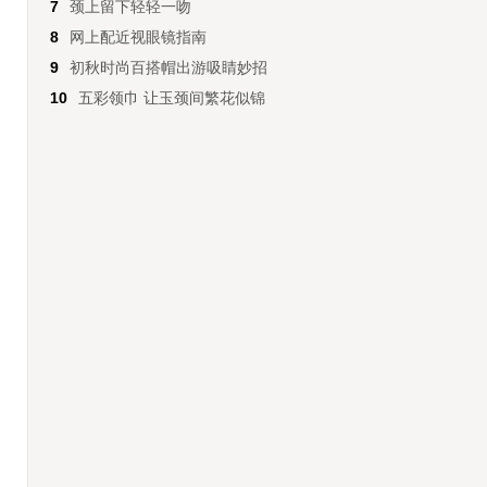
7
颈上留下轻轻一吻
8
网上配近视眼镜指南
9
初秋时尚百搭帽出游吸睛妙招
10
五彩领巾 让玉颈间繁花似锦