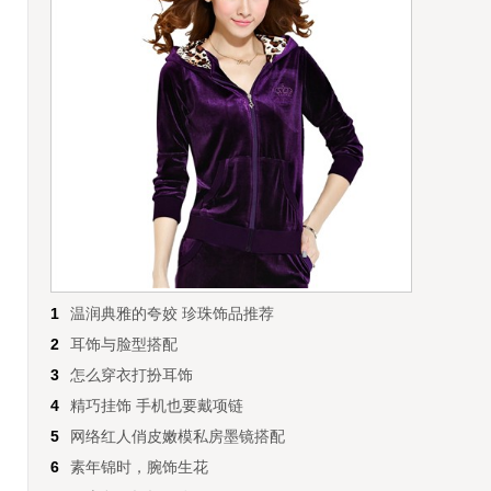
1
温润典雅的夸姣 珍珠饰品推荐
2
耳饰与脸型搭配
3
怎么穿衣打扮耳饰
4
精巧挂饰 手机也要戴项链
5
网络红人俏皮嫩模私房墨镜搭配
6
素年锦时，腕饰生花