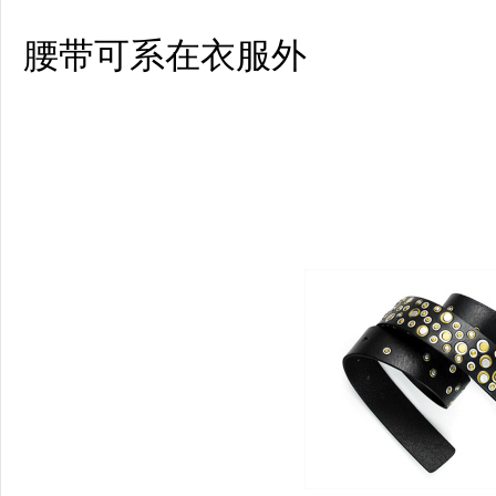
腰带可系在衣服外