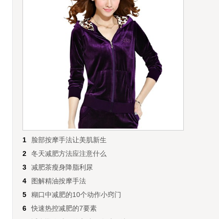
1
脸部按摩手法让美肌新生
2
冬天减肥方法应注意什么
3
减肥茶瘦身降脂利尿
4
图解精油按摩手法
5
糊口中减肥的10个动作小窍门
6
快速热控减肥的7要素