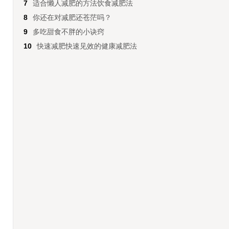
7
适合懒人减肥的方法饮食减肥法
8
你还在对减肥还苍茫吗？
9
多吃甜食不胖的小诀窍
10
快速减肥快速见效的健康减肥法